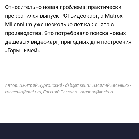
Относительно новая проблема: практически
прекратился выпуск PCI-видеокарт, а Matrox
Millennium уже несколько лет как снята с
производства. Это потребовало поиска новых
дешевых видеокарт, пригодных для построения
«Горынычей».
Автор: Дмитрий Бургонский - dsb@msiu.ru, Василий Евсеенко -
evseenko@msiu.ru, Евгений Роганов - roganov@msiu.ru