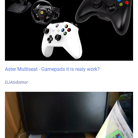
Aster Multiseat - Gamepads it is realy work?
DJAndomor