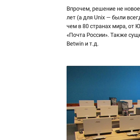
Впрочем, решение не ново
лет (а для Unix — были все
чем в 80 странах мира, от
«Почта России». Также сущес
Betwin и т.д.