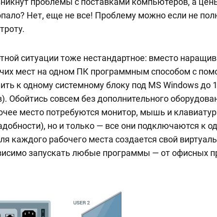
никнут проблемы с поставками компьютеров, а цены
опало? Нет, еще не все! Проблему можно если не пол
троту.
тной ситуации тоже нестандартное: вместо наращи
очих мест на одном ПК программным способом с по
ить к одному системному блоку под MS Windows до 
в). Обойтись совсем без дополнительного оборудован
очее место потребуются монитор, мышь и клавиату
адобности), но и только — все они подключаются к о
ля каждого рабочего места создается свой виртуаль
висимо запускать любые программы — от офисных п