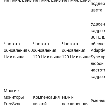
Нет мин. цены
Нет мин. цены
Нет мин. цены
подде
цвета
Удвоен
кадров
30 Гц д
Частота
Частота
Частота
обеспе
обновления 60
обновления
обновления
Adaptiv
Hz и выше
120 Hz и выше
120 Hz и выше
Sync п
любой
частот
кадров
Многие
мониторы
Компенсация
HDR и
Умень
FreeSync
низкой
расширенная