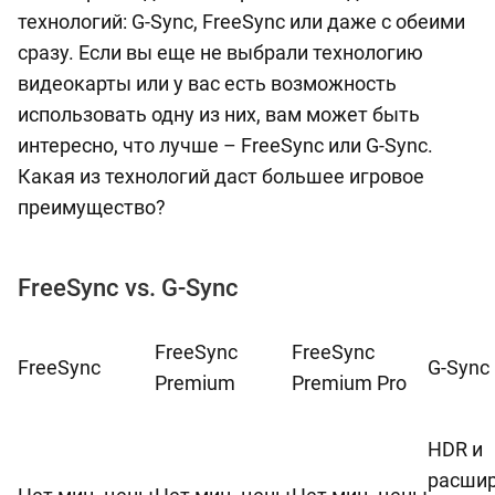
технологий: G-Sync, FreeSync или даже с обеими
сразу. Если вы еще не выбрали технологию
видеокарты или у вас есть возможность
использовать одну из них, вам может быть
интересно, что лучше – FreeSync или G-Sync.
Какая из технологий даст большее игровое
преимущество?
FreeSync vs. G-Sync
FreeSync
FreeSync
FreeSync
G-Sync
Premium
Premium Pro
HDR и
расши