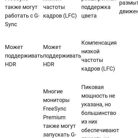
размы
также могут
частоты
поддержка
движе
работать с G-
кадров (LFC)
цвета
Sync
Компенсация
Может
Может
низкой
поддерживать
поддерживать
частоты
HDR
HDR
кадров (LFC)
Пиковая
Многие
мощность не
мониторы
указана, но
FreeSync
большинство
Premium
из них
также могут
обеспечивают
запускать G-